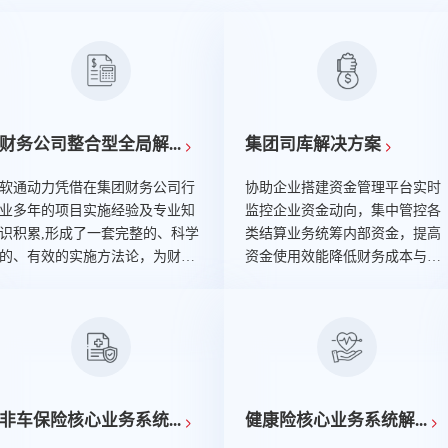
财务公司整合型全局解...
集团司库解决方案
软通动力凭借在集团财务公司行
协助企业搭建资金管理平台实时
业多年的项目实施经验及专业知
监控企业资金动向，集中管控各
识积累,形成了一套完整的、科学
类结算业务统筹内部资金，提高
的、有效的实施方法论，为财务
资金使用效能降低财务成本与融
公司客户提供丰富的业务咨询及
资成本防范资金运营风险。
业务系统建设服务,相继服务近百
家知名企业。公司为客户提供从
业务咨询、IT规划、网络建设、
标准产品实施、系统定制化开
发、运营维护到后期泛金融业务
信息化的一站式解决方案服务。
非车保险核心业务系统...
健康险核心业务系统解...