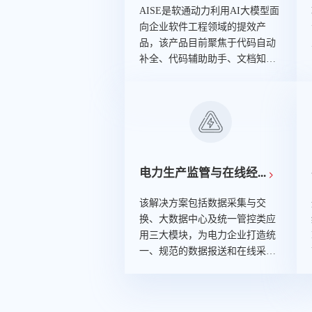
的咨询体系。横向上，形成了包
AISE是软通动力利用AI大模型面
括战略规划与流程变革、企业数
向企业软件工程领域的提效产
字化转型、数据使能、智能制
品，该产品目前聚焦于代码自动
造、企业信息化规划、数字营
补全、代码辅助助手、文档知识
销、企业安全、云咨询在内的8大
文档等核心能力。
能力线；纵向上，逐渐渗透至制
造、交通、零售、医疗、高科
技、能源等8大行业。
电力生产监管与在线经...
该解决方案包括数据采集与交
换、大数据中心及统一管控类应
用三大模块，为电力企业打造统
一、规范的数据报送和在线采集
的平台支撑能力，构建安全可靠
的传输通道，形成统一、规范、
标准的数据。