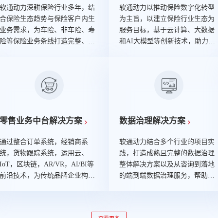
软通动力深耕保险行业多年，结
软通动力以推动保险数字化转型
合保险生态趋势与保险客户内生
为主旨，以建立保险行业生态为
业务需求，为车险、非车险、寿
服务目标，基于云计算、大数据
险等保险业务条线打造完整、智
和AI大模型等创新技术，助力保
能化的业务管理平台。
险公司建设数据中台与保险业务
中台。
零售业务中台解决方案
数据治理解决方案
通过整合订单系统，经销商系
软通动力结合多个行业的项目实
统，货物跟踪系统，运用云、
践，打造成熟且完整的数据治理
IoT，区块链，AR/VR，AI/BI等
整体解决方案以及从咨询到落地
前沿技术，为传统品牌企业构建
的端到端数据治理服务，帮助企
的涵盖前台接触层、中台运营层
业把数据有效地“管起来”，变数
和后台支撑层，轻量、敏捷、统
据为“资产”。
一的数字大中台，助力零售与消