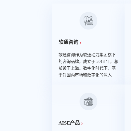
软通咨询
软通咨询作为软通动力集团旗下
的咨询品牌，成立于 2018 年，总
部设于上海。数字化时代下，基
于对国内市场和数字化的深入了
解和积淀，软通咨询根植于中国
特色国情，紧抓数字化机遇，注
重创新和可持续发展，以前瞻性
眼光布局数字化咨询服务发展战
略，致力于帮助企业和机构解决
战略、管理以及与数字化相关的
重要问题，为企业提供专业咨询
AISE产品
服务。 专注能力聚焦行业的全面