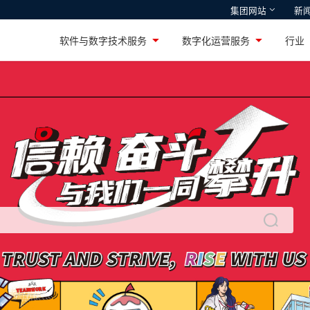
集团网站
新
智通国际
鸿湖万联
软件与数字技术服务
数字化运营服务
行
设施整体方案及产品提
深耕高性能PC市场十余年，引领行业创
专注智能物联网操作
新的国货游戏本品牌——机械革命
服务