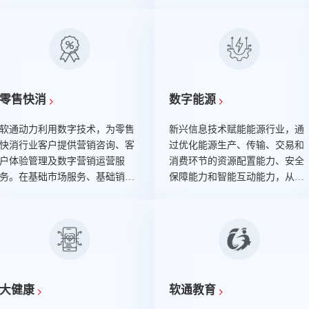
力秉持业界理念“以互联网技术为
众多行业领军企业，与传音控股
核心，以用户价值为导向”，全面
等更多新锐头部厂商开展深度互
打造互联网服务生态圈，致力于
信的业务合作。
互联网技术与产业的创新融合，
不断推动互联网企业的商业模式
和运营模式的变革。目前，公司
已服务众多互联网领军企业及垂
零售快消
数字能源
直互联网领域头部企业，服务三
大运营商，是中国移动首批5G联
软通动力利用数字技术，为零售
新兴信息技术赋能能源行业，通
盟合作伙伴。
快消行业客户提供营销咨询、客
过优化能源生产、传输、交易和
户体验管理及数字营销运营服
消费环节的资源配置能力、安全
务。在基础市场服务、基础销售
保障能力和智能互动能力，从而
服务之上引入私域运营、场景营
实现能源企业智能化、数据化、
销、客户运营、复购唤醒、CRM
信息化运营管理。聚焦发电数字
运营等服务或解决方案概念，为
化、数字电网、综合能源服务。
客户提供高级市场策略运营、高
效销售策略运营服务。近三年，
软通动力数字营销向企业运营及
研发、IT层深度渗透，逐步发展
大健康
软通教育
成为以大型B端企业市场、销售