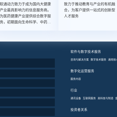
业务需求为主，同步覆盖企业运
软通动力致力于成为国内大健康
致力于推动教育与产业的有机融
营、研发、IT等多层次多维度业
产业最具影响力的信息服务商。
合，为客户提供一站式的创新型
务。通过“研发+产品+服务”模式
为医药健康产业提供综合数字服
人才服务
驱动，加速零售快消行业客户数
务，初期面向生命科学、中药、
字化运营。
医药流通、医疗器械行业提供实
验室、临床试验、数字化营销等
核心业务领域提供创新及数字技
术服务。
软件与数字技术服务
咨询与解决方案
数字技术服务
通用技
数字化运营服务
服务内容
行业
通讯设备
互联网服务
高科技与制造
投资者关系